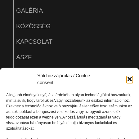
GALÉRIA
KÖZÖSSÉG
KAPCSOLAT
ÁSZF
ADATVÉDELEM
Süti hozzájárulás / Cookie
consent
A legjobb élmények nyújtása érdekében olyan technológiákat használunk,
mint a sütik, hogy tároljuk és/vagy hozzáférjünk az eszköz információihoz.
Ezekhez a technológiákhoz való hozzájárulás lehetővé teszi számunkra az
adatok, például a böngészési viselkedés vagy az egyedi azonosítók
feldolgozását ezen a webhelyen. A hozzájárulás megtagadása vagy
visszavonása hátrányosan befolyásolhatja bizonyos funkciókat és
szolgáltatásokat.
Minden jog fenntartva! Copyright BPRO 2025