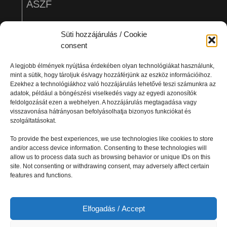
ÁSZF
ADATVÉDELEM
Süti hozzájárulás / Cookie
consent
A legjobb élmények nyújtása érdekében olyan technológiákat használunk,
mint a sütik, hogy tároljuk és/vagy hozzáférjünk az eszköz információihoz.
Ezekhez a technológiákhoz való hozzájárulás lehetővé teszi számunkra az
adatok, például a böngészési viselkedés vagy az egyedi azonosítók
feldolgozását ezen a webhelyen. A hozzájárulás megtagadása vagy
visszavonása hátrányosan befolyásolhatja bizonyos funkciókat és
szolgáltatásokat.
Minden jog fenntartva! Copyright BPRO 2025
To provide the best experiences, we use technologies like cookies to store
Be professional Be PRO
and/or access device information. Consenting to these technologies will
allow us to process data such as browsing behavior or unique IDs on this
site. Not consenting or withdrawing consent, may adversely affect certain
features and functions.
Elfogadás / Accept
Design and website made by