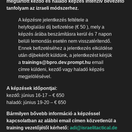
megtartott kezdő és haladó képzés intenzív bevezető
tanfolyam az izraeli módszerhez.
A képzésre jelentkezés feltétele a
helyfoglalási díj befizetése (€ 50 ), mely a
képzés árába beszámításra kerül és 7 napon
belüli lemondás esetén nem visszatérítendő.
Ennek befizetéséhez a jelentkezés elküldése
után díjbekérőt küldünk, a jelentkezést kérjük
a
trainings@bpro.dev.prompt.hu
email
címre küldeni, kezdő vagy haladó képzés
megjelölésével.
A képzések időpontjai:
kezdő: június 16-17 – € 650
haladó: június 19-20 – € 650
Bármilyen bővebb információ a képzéssel
kapcsolatban az alábbi email címen közvetlenül a
training vezetőjétől kérhető:
adi@israelitactical.de